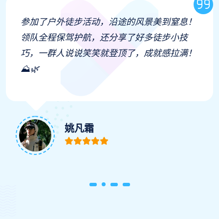
参加了户外徒步活动，沿途的风景美到窒息！
领队全程保驾护航，还分享了好多徒步小技
巧，一群人说说笑笑就登顶了，成就感拉满！
⛰️🌿
姚凡霜