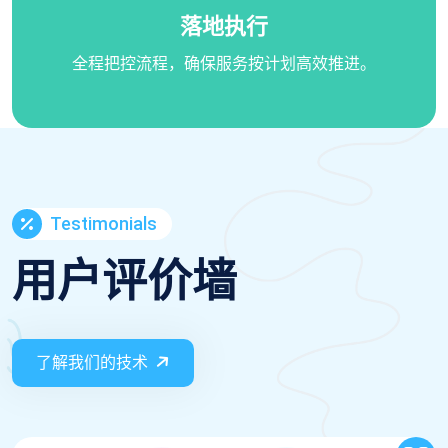
落地执行
全程把控流程，确保服务按计划高效推进。
Testimonials
用户评价墙
了解我们的技术