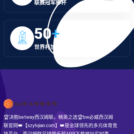
联赛冠军捧杯
50
+
世界杯加冕
🏆决胜betway西汉姆联，精英之选🏆bw必威西汉姆
联官网👑【szylvjian.com】👑是全球领先的多元体育竞
技平台，西汉姆联足球俱乐部APP下载地址实时更