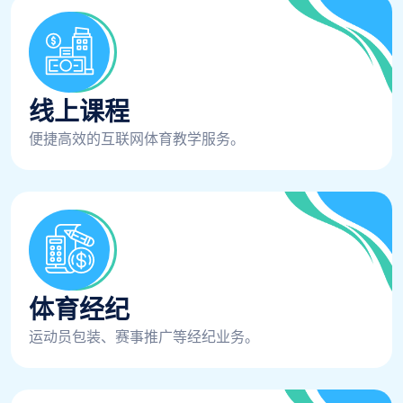
线上课程
便捷高效的互联网体育教学服务。
体育经纪
运动员包装、赛事推广等经纪业务。