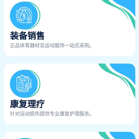
装备销售
正品体育器材及运动服饰一站式采购。
康复理疗
针对运动损伤提供专业康复护理服务。