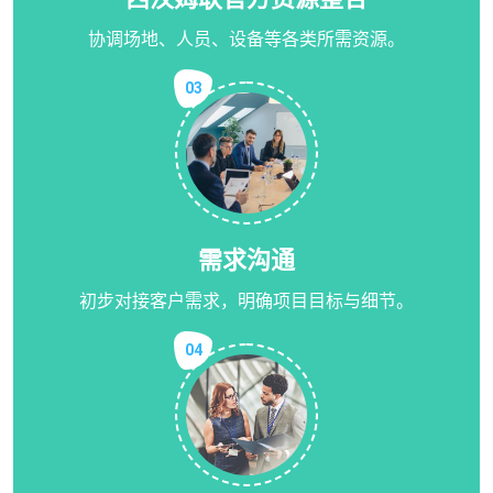
协调场地、人员、设备等各类所需资源。
03
需求沟通
初步对接客户需求，明确项目目标与细节。
04