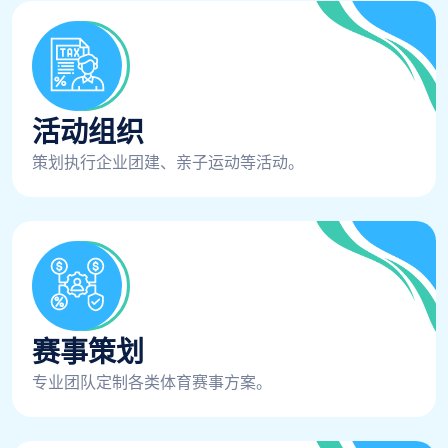
活动组织
策划执行企业团建、亲子运动等活动。
赛事策划
专业团队定制各类体育赛事方案。