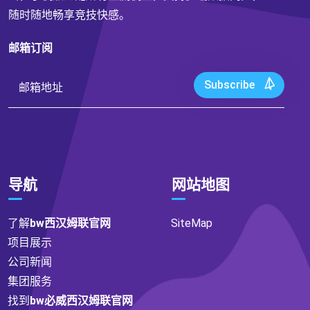
随时随地畅享竞技快感。
邮箱订阅
Subscribe
导航
网站地图
了解
bw西汉姆联官网
SiteMap
项目展示
公司新闻
集团服务
找到
bw必威西汉姆联官网