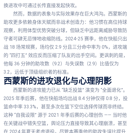
换进攻中可通过长传直接发起快攻。
然而，数据的表象与实际效果存在巨大鸿沟。西蒙斯的
助攻更多依赖身体天赋而非战术创造力：他习惯在高位持球
观察，利用体型优势突破分球，但缺乏中远距离威胁导致防
守者可肆无忌惮地收缩防线。2024-25 赛季，他在快船只出
战 18 场常规赛，场均仅 2.9 分且三分命中率为 0%，进攻端
的 “四打五” 效应反而压缩了队友的出手空间。更讽刺的是，
他每 36 分钟的助攻数（9.2）与失误数（2.9）比值仅为
3.2，远低于顶级组织者的标准。
西蒙斯的进攻退化与心理阴影
西蒙斯的进攻能力已从 “缺乏投篮” 演变为 “全面退化”。
2025 年季后赛，他在快船场均出战 8.4 分钟仅得 0.8 分，投
篮命中率 33.3%，甚至多次在篮下空位选择传球而非终结。
这种 “自我设限” 源于 2021 年季后赛的心理创伤 —— 当时他
在关键战中错失空篮，舆论压力直接导致其心理崩溃，甚至
在 2024 年夏天考虑退役。尽管本赛季他的助攻失误比提升