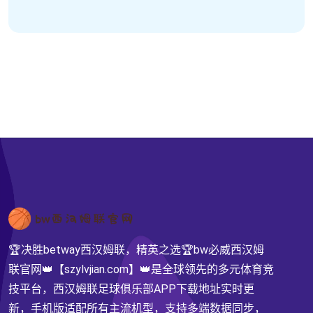
🏆决胜betway西汉姆联，精英之选🏆bw必威西汉姆
联官网👑【szylvjian.com】👑是全球领先的多元体育竞
技平台，西汉姆联足球俱乐部APP下载地址实时更
新，手机版适配所有主流机型，支持多端数据同步，