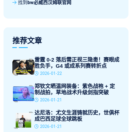
找到
bw必威西汉姆联官网
推荐文章
雷霆 0-2 落后需正视三隐患！赛眼成
胜负手，G4 或成系列赛转折点
2026-01-22
郑钦文晒温网装备：紫色战袍 + 定
制战拍，草地战术升级剑指突破
2026-01-21
达尼洛：尤文生涯铸就历史，世俱杯
成巴西足球全球跳板
2026-01-21