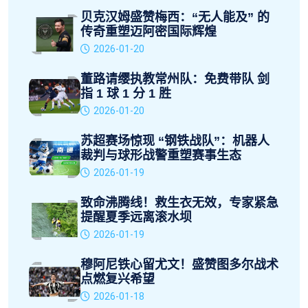
贝克汉姆盛赞梅西：“无人能及” 的
传奇重塑迈阿密国际辉煌
2026-01-20
董路请缨执教常州队：免费带队 剑
指 1 球 1 分 1 胜
2026-01-20
苏超赛场惊现 “钢铁战队”：机器人
裁判与球形战警重塑赛事生态
2026-01-19
致命沸腾线！救生衣无效，专家紧急
提醒夏季远离滚水坝
2026-01-19
穆阿尼铁心留尤文！盛赞图多尔战术
点燃复兴希望
2026-01-18