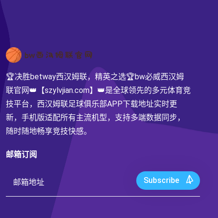
🏆决胜betway西汉姆联，精英之选🏆bw必威西汉姆
联官网👑【szylvjian.com】👑是全球领先的多元体育竞
技平台，西汉姆联足球俱乐部APP下载地址实时更
新，手机版适配所有主流机型，支持多端数据同步，
随时随地畅享竞技快感。
邮箱订阅
Subscribe