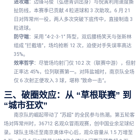
进攻端
：边锋马俊（弘德青训出身）与倪寅利用速度撕
扯防线，本赛季已贡献 4 粒进球和 3 次助攻。6 月 21
日对阵常州一役，两人多次突破下底传中，直接制造 3
粒进球。
防守端
：采用 “4-2-3-1” 阵型，双后腰杨笑天与张新林
组成 “拦截墙”，场均抢断 12 次，迫使对手失误率高达
35%。
效率哲学
：尽管场均射门仅 10.2 次（联赛中游），但射
正率达 45%，位列联赛第一。对阵盐城时，南京队全场
仅 6 次射正便攻入 3 球，堪称 “致命一击”。
三、破圈效应：从 “草根联赛” 到
“城市狂欢”
南京队的崛起带动了 “苏超” 的全民参与热潮。第五轮客
场对阵常州时，36712 名观众冒雨观赛，创中国业余足球纪
录。球队主场迁至南京奥体中心后，观众容量从 1.5 万增至