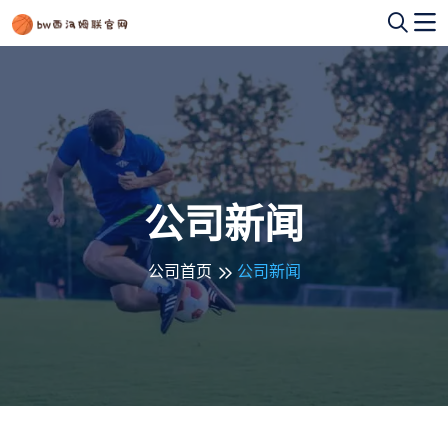
公司新闻
公司首页
公司新闻